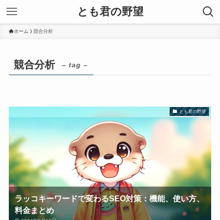
とも君の野望
ホーム
競合分析
競合分析
– tag –
とも君の野望
ラッコキーワードで変わるSEO対策：機能、使い方、
料金まとめ